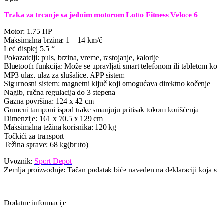
Traka za trcanje sa jednim motorom Lotto Fitness Veloce 6
Motor: 1.75 HP
Maksimalna brzina: 1 – 14 km/č
Led displej 5.5 “
Pokazatelji: puls, brzina, vreme, rastojanje, kalorije
Bluetooth funkcija: Može se upravljati smart telefonom ili tabletom koj
MP3 ulaz, ulaz za slušalice, APP sistem
Sigurnosni sistem: magnetni ključ koji omogućava direktno kočenje
Nagib, ručna regulacija do 3 stepena
Gazna površina: 124 х 42 cm
Gumeni tamponi ispod trake smanjuju pritisak tokom korišćenja
Dimenzije: 161 х 70.5 х 129 cm
Maksimalna težina korisnika: 120 kg
Točkići za transport
Težina sprave: 68 kg(bruto)
Uvoznik:
Sport Depot
Zemlja proizvodnje: Tačan podatak biće naveden na deklaraciji koja s
———————————————————————————
Dodatne informacije