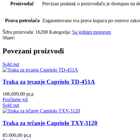
Proizvođač
Precizan podatak o proizvođaču je dostupan na de
Prava potrošača
Zagarantovana sva prava kupaca po osnovu zakona
Šifra proizvoda:
16208
Kategorija:
Sa jednim motorom
Share:
Povezani proizvodi
Sold out
Traka za trcanje Capriolo TD-451A
106.699,00
рсд
Pročitajte još
Sold out
Traka za trčanje Capriolo TXY-3120
85.000,00
рсд