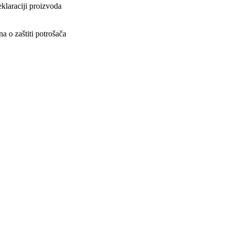
klaraciji proizvoda
 o zaštiti potrošača