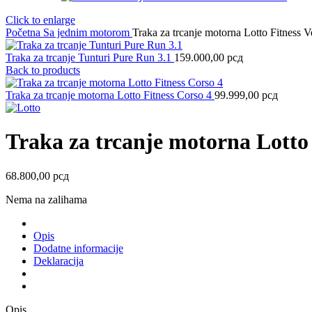
Click to enlarge
Početna
Sa jednim motorom
Traka za trcanje motorna Lotto Fitness V
Traka za trcanje Tunturi Pure Run 3.1
159.000,00
рсд
Back to products
Traka za trcanje motorna Lotto Fitness Corso 4
99.999,00
рсд
Traka za trcanje motorna Lotto 
68.800,00
рсд
Nema na zalihama
Opis
Dodatne informacije
Deklaracija
Opis