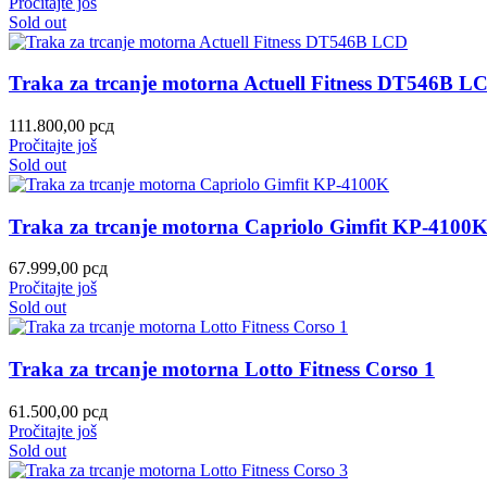
Pročitajte još
Sold out
Traka za trcanje motorna Actuell Fitness DT546B L
111.800,00
рсд
Pročitajte još
Sold out
Traka za trcanje motorna Capriolo Gimfit KP-4100
67.999,00
рсд
Pročitajte još
Sold out
Traka za trcanje motorna Lotto Fitness Corso 1
61.500,00
рсд
Pročitajte još
Sold out