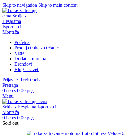
Skip to navigation
Skip to main content
Početna
Prodaja traka za trčanje
Vrste
Dodatna oprema
Brendovi
Blog – saveti
Prijava / Registracija
Pretraga
0
items
0,00
рсд
Menu
0
items
0,00
рсд
Sold out