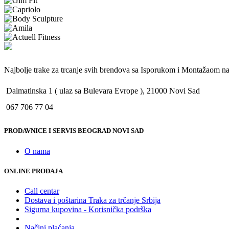
Najbolje trake za trcanje svih brendova sa Isporukom i Montažaom na 
Dalmatinska 1 ( ulaz sa Bulevara Evrope ), 21000 Novi Sad
067 706 77 04
PRODAVNICE I SERVIS BEOGRAD NOVI SAD
O nama
ONLINE PRODAJA
Call centar
Dostava i poštarina Traka za trčanje Srbija
Sigurna kupovina - Korisnička podrška
Načini plaćanja