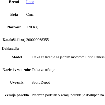
Brend
Lotto
Boja
Crna
Nosivost
120 Kg
Kataloški broj
200000068355
Deklaracija
Model
Traka za trcanje sa jednim motorom Lotto Fitness
Naziv i vrsta robe
Traka za trčanje
Uvoznik
Sport Depot
Zemlja porekla
Precizan podatak o zemlji porekla je dostupan na 