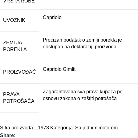
VRSTA ROBE
Capriolo
UVOZNIK
Precizan podatak o zemlji porekla je
ZEMLJA
dostupan na deklaraciji proizvoda
POREKLA
Capriolo Gimfit
PROIZVOĐAČ
Zagarantovana sva prava kupaca po
PRAVA
osnovu zakona o zaštiti potrošača
POTROŠAČA
Šifra proizvoda:
11973
Kategorija:
Sa jednim motorom
Share: