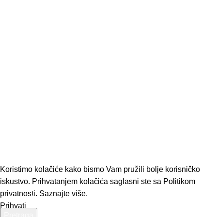
Garancije/Reklamacije
Zaposlenje - Posao - Fitnes serviser
© copyright
-
2024
-
2026
-
Trake za trcanje web shop
-
Srbija,
-
Beograd
,
-
Novi Sad
,
-
Subotica
,
-
Nis
,
-
Crna Gora
,
-
Hrvatska
,
-
Makedonija
,
-
Bosna i Hercegovina
,
-
EU
.
Prodaja i servis
svih vrsta i brendova traka za trčanje
.
Sve cene su iskazane u
dinarima sa PDV
-
om
.
Trake za trcanje
:
-
Svi artikli nisu
dostupni u svakom trenutku
.
Trake za trcanje
-
Sigurna on line
kupovina
.
-
Slike
:
-
Trudimo se da slike budu 100% tačni opisi
proizvoda
.
Trake za trcanje
-
Zadržava pravo promena cena i
specifikacija bez prethodne najave
.
-
Design by
:
Marketing
AI
Digital
-
Dizajn24
-
Windmill
-
Kreaterija
. Trake za trcanje:
-
Sva
prava zadržana
.
Koristimo kolačiće kako bismo Vam pružili bolje korisničko
iskustvo. Prihvatanjem kolačića saglasni ste sa Politikom
privatnosti.
Saznajte više.
Prihvati
Pretraga