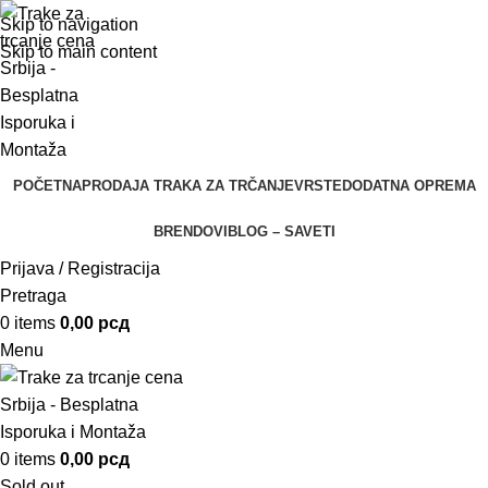
Skip to navigation
Skip to main content
POČETNA
PRODAJA TRAKA ZA TRČANJE
VRSTE
DODATNA OPREMA
BRENDOVI
BLOG – SAVETI
Prijava / Registracija
Pretraga
0
items
0,00
рсд
Menu
0
items
0,00
рсд
Sold out