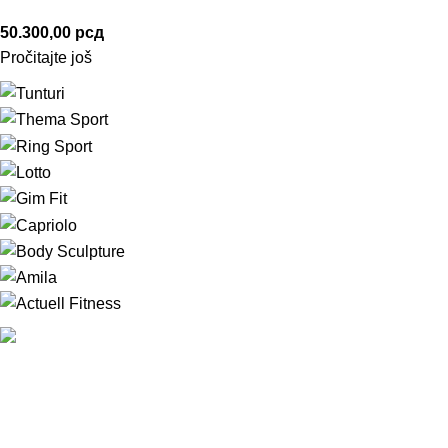
50.300,00
рсд
Pročitajte još
Najbolje trake za trcanje svih brendova sa Isporukom i
Montažaom na teritoriji Vojvodine i grada Beograda u roku od
1-7 dana.