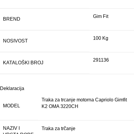
Gim Fit
BREND
100 Kg
NOSIVOST
291136
KATALOŠKI BROJ
Deklaracija
Traka za trcanje motorna Capriolo Gimfit
MODEL
K2 OMA 3220CH
NAZIV I
Traka za trčanje