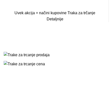
Uvek akcija + načini kupovine
Traka
za
trčanje
Detaljnije
SVE VRSTE TRAKA
ZA TRČANJE
NA JEDNOM
MESTU.