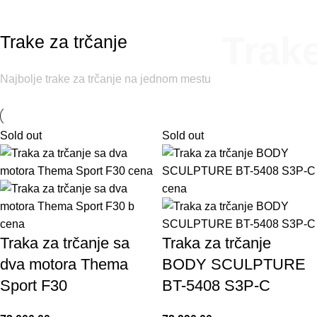
Trak
Trake za trčanje
Najbolje
trake
za
trčanje
na jednom mestu
Sold out
Sold out
Traka za trčanje sa
Traka za trčanje
dva motora Thema
BODY SCULPTURE
Sport F30
BT-5408 S3P-C