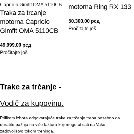
motorna Ring RX 133
Traka za trcanje
motorna Capriolo
50.300,00
рсд
Pročitajte još
Gimfit OMA 5110CB
49.999,00
рсд
Pročitajte još
Trake za trčanje -
Vodič za kupovinu.
Prilikom izbora odgovarajuće
trake
za
trčanje
treba posebno da
obratite pažnju na više faktora koji mogu uticati na Vaše
zadovoljstvo tokom treninga.