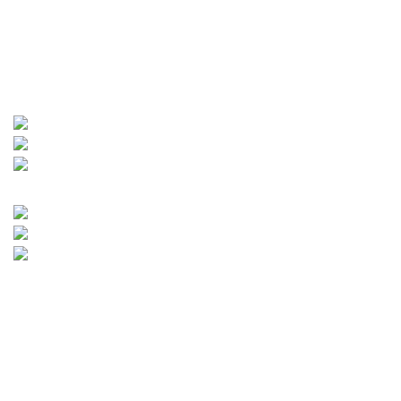
Traka
za
trčanje
predstavlja najbolju fitnes spravu koja uz
zdravu i pravilnu ishranu daje najbolje rezultate. Ona
najbrže troši kalorije i dovodi Vas do željene forme i
željenog izgleda.
Sklopive trake za trcanje
Trake za trcanje sa jednim motorom
Trake za trcanje sa dva motora
Mehanicke trake za trcanje
Magnetne trake za trcanje
Profesionalne trake za trcanje
Pogledaj više