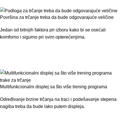
Površina za trčanje treba da bude odgovarajuće veličine
Jedan od bitnijih faktora pri izboru kako bi se osećali
komforno i sigurno pri svim opterećenjima.
Multifunkcionalni displej sa što više trening programa
Određivanje brzine trčanja na traci i podešavanje stepena
nagiba treba da bude lako putem displeja.