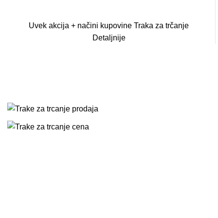
Uvek akcija + načini kupovine
Traka
za
trčanje
Detaljnije
SVE VRSTE TRAKA
ZA TRČANJE
NA JEDNOM
MESTU.