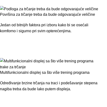
Površina za trčanje treba da bude odgovarajuće veličine
Jedan od bitnijih faktora pri izboru kako bi se osećali
komforno i sigurno pri svim opterećenjima.
Multifunkcionalni displej sa što više trening programa
Određivanje brzine trčanja na traci i podešavanje stepena
nagiba treba da bude lako putem displeja.