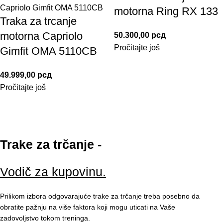
motorna Ring RX 133
Traka za trcanje
motorna Capriolo
50.300,00
рсд
Pročitajte još
Gimfit OMA 5110CB
49.999,00
рсд
Pročitajte još
Trake za trčanje -
Vodič za kupovinu.
Prilikom izbora odgovarajuće
trake
za
trčanje
treba posebno da
obratite pažnju na više faktora koji mogu uticati na Vaše
zadovoljstvo tokom treninga.