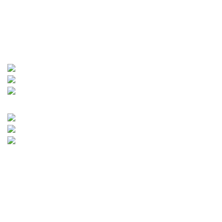
Traka
za
trčanje
predstavlja najbolju fitnes spravu koja uz
zdravu i pravilnu ishranu daje najbolje rezultate. Ona
najbrže troši kalorije i dovodi Vas do željene forme i
željenog izgleda.
Sklopive trake za trcanje
Trake za trcanje sa jednim motorom
Trake za trcanje sa dva motora
Mehanicke trake za trcanje
Magnetne trake za trcanje
Profesionalne trake za trcanje
Pogledaj više