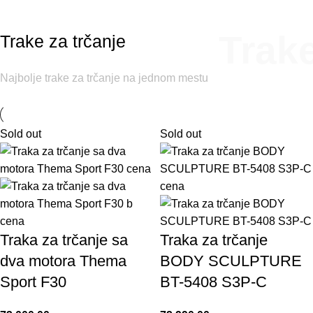
Trak
Trake za trčanje
Najbolje
trake
za
trčanje
na jednom mestu
Sold out
Sold out
Traka za trčanje sa
Traka za trčanje
dva motora Thema
BODY SCULPTURE
Sport F30
BT-5408 S3P-C