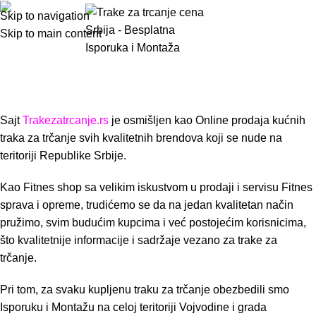
Fitnes shop Novi Sad – Veliki izbor
Skip to navigation
Menu
0,00
р
Skip to main content
Traka za trčanje
Početna strana
Fitnes shop Novi Sad – Veliki izbor Traka za
trčanje
Sajt
Trakezatrcanje.rs
je osmišljen kao Online prodaja kućnih
traka za trčanje svih kvalitetnih brendova koji se nude na
teritoriji Republike Srbije.
Kao Fitnes shop sa velikim iskustvom u prodaji i servisu Fitnes
sprava i opreme, trudićemo se da na jedan kvalitetan način
pružimo, svim budućim kupcima i već postojećim korisnicima,
što kvalitetnije informacije i sadržaje vezano za trake za
trčanje.
Pri tom, za svaku kupljenu traku za trčanje obezbedili smo
Isporuku i Montažu na celoj teritoriji Vojvodine i grada