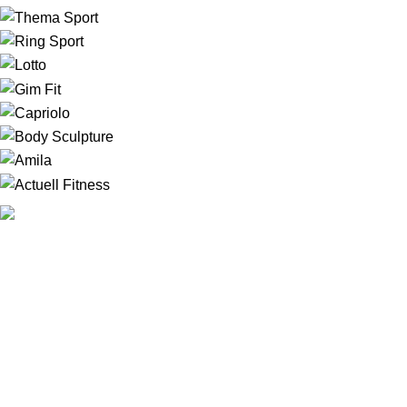
Najbolje trake za trcanje svih brendova sa Isporukom i
Montažaom na teritoriji Vojvodine i grada Beograda u roku od
1-7 dana.
Dalmatinska 1 ( ulaz sa Bulevara Evrope ), 21000 Novi Sad
067 706 77 04