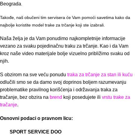
Beograda
.
Takođe, naš obučeni tim servisera će Vam pomoći savetima kako da
najbolje koristite model trake za trčanje koji ste izabrali.
Naša želja je da Vam ponudimo najkompletnije informacije
vezano za svaku pojedinačnu traku za trčanje. Kao i da Vam
kroz naše video materijale bolje vizuelno približimo svaku od
njih.
S obzirom na sve veću ponudu
traka za trčanje za stan ili kuću
odlučili smo se da damo svoj doprinos boljem razumevanju
problematike pravilnog korišćenja i održavanja traka za
tračanje, bez obzira na
brend
koji posedujete ili
vrstu trake za
tračanje
.
Osnovni podaci o pravnom licu:
SPORT SERVICE DOO