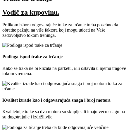
Vodič za kupovinu.
Prilikom izbora odgovarajuće
trake
za
trčanje
treba posebno da
obratite pažnju na više faktora koji mogu uticati na Vaše
zadovoljstvo tokom treninga.
Podloga ispod trake za trčanje
Kako se
traka
ne bi klizala na parketu, i/ili ostavila u njemu tragove
tokom vremena.
Kvalitet izrade kao i odgovarajuća snaga i broj motora
Kvalitetnije
trake
sa dva motora su skuplje ali imaju veću snagu pa
su dugotrajnije i izdržljivije.