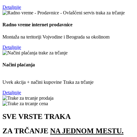
Detaljnije
Radno vreme internet prodavnice
Montaža na teritoriji Vojvodine i Beograda sa okolinom
Detaljnije
Načini plaćanja
Uvek akcija + načini kupovine
Traka
za
trčanje
Detaljnije
SVE VRSTE TRAKA
ZA TRČANJE
NA JEDNOM MESTU.