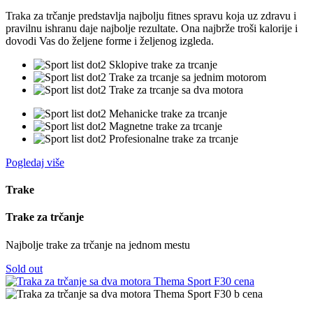
Traka
za
trčanje
predstavlja najbolju fitnes spravu koja uz zdravu i
pravilnu ishranu daje najbolje rezultate. Ona najbrže troši kalorije i
dovodi Vas do željene forme i željenog izgleda.
Sklopive trake za trcanje
Trake za trcanje sa jednim motorom
Trake za trcanje sa dva motora
Mehanicke trake za trcanje
Magnetne trake za trcanje
Profesionalne trake za trcanje
Pogledaj više
Trake
Trake za trčanje
Najbolje
trake
za
trčanje
na jednom mestu
Sold out