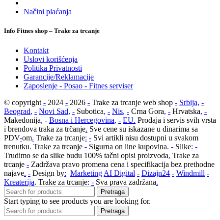
Načini plaćanja
Info Fitnes shop – Trake za trcanje
Kontakt
Uslovi korišćenja
Politika Privatnosti
Garancije/Reklamacije
Zaposlenje - Posao - Fitnes serviser
© copyright
-
2024
-
2026
-
Trake za trcanje web shop
-
Srbija,
-
Beograd
,
-
Novi Sad
,
-
Subotica
,
-
Nis
,
-
Crna Gora
,
-
Hrvatska
,
-
Makedonija
,
-
Bosna i Hercegovina
,
-
EU
.
Prodaja i servis svih vrsta
i brendova traka za trčanje
.
Sve cene su iskazane u dinarima sa
PDV
-
om
.
Trake za trcanje
:
-
Svi artikli nisu dostupni u svakom
trenutku
.
Trake za trcanje
-
Sigurna on line kupovina
.
-
Slike
:
-
Trudimo se da slike budu 100% tačni opisi proizvoda
.
Trake za
trcanje
-
Zadržava pravo promena cena i specifikacija bez prethodne
najave
.
-
Design by
:
Marketing
AI Digital
-
Dizajn24
-
Windmill
-
Kreaterija
. Trake za trcanje:
-
Sva prava zadržana
.
Pretraga
Start typing to see products you are looking for.
Pretraga